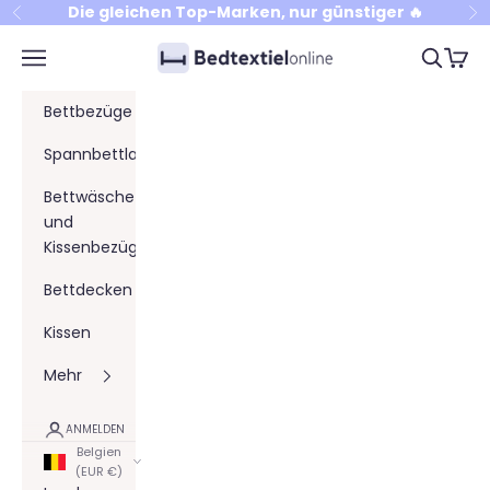
Zum Inhalt springen
Die gleichen Top-Marken, nur günstiger 🔥
Zurück
Vo
Bedtextielonline
Menü
Suchen
Waren
Bettbezüge
Spannbettlaken
Bettwäsche
und
Kissenbezüge
Bettdecken
Kissen
Mehr
ANMELDEN
Belgien
(EUR €)