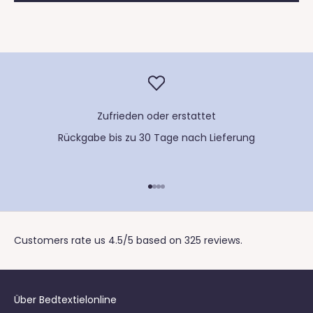
Zufrieden oder erstattet
Rückgabe bis zu 30 Tage nach Lieferung
Gehe zu Element 1
Gehe zu Element 2
Gehe zu Element 3
Gehe zu Element 4
Customers rate us 4.5/5 based on 325 reviews.
Über Bedtextielonline