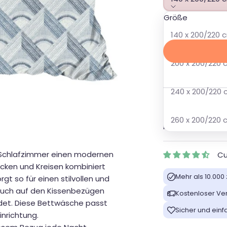
Größe
Angebot
Regulärer P
44,00
49,95
140 x 200/220 
200 x 200/220
Ware im Zulauf
240 x 200/220
📦
Verzending
Op voorraad bij o
260 x 200/220
besteld en binn
 Schlafzimmer einen modernen
Cu
cken und Kreisen kombiniert
Mehr als 10.00
t so für einen stilvollen und
h auch auf den Kissenbezügen
Kostenloser Ver
ldet. Diese Bettwäsche passt
Sicher und einf
inrichtung.