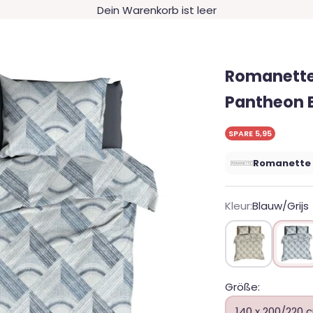
Dein Warenkorb ist leer
Romanette
Pantheon 
SPARE 5,95
Romanette
Kleur:
Blauw/Grijs
Beige/Grijs
Blauw/G
Größe:
140 x 200/220 