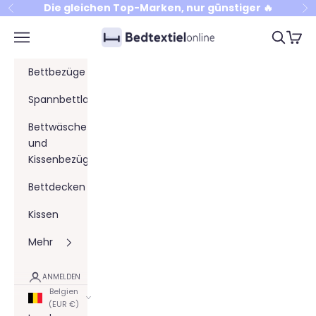
Zum Inhalt springen
Die gleichen Top-Marken, nur günstiger 🔥
Zurück
Vo
Bedtextielonline
Menü
Suchen
Waren
Bettbezüge
Spannbettlaken
Bettwäsche
und
Kissenbezüge
Bettdecken
Kissen
Mehr
ANMELDEN
Belgien
(EUR €)