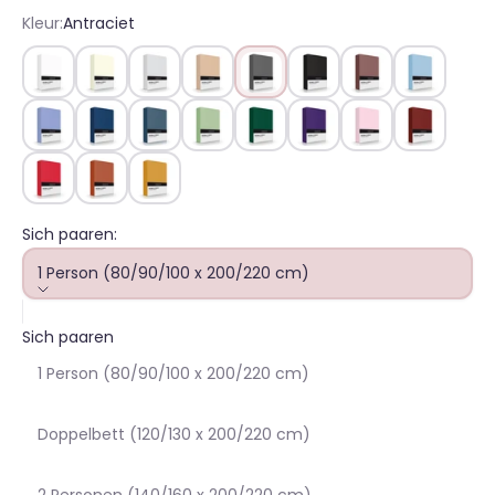
Kleur:
Antraciet
Wit
Ivoor
Silver
Camel
Antraciet
Zwart
Taupe
Bleu
Lavendel
Marine
Teal
Dusty Green
Forest Green
Purper
Rose
Bordo
Rood
Terracotta
Oker
Sich paaren:
1 Person (80/90/100 x 200/220 cm)
Sich paaren
1 Person (80/90/100 x 200/220 cm)
Doppelbett (120/130 x 200/220 cm)
2 Personen (140/160 x 200/220 cm)