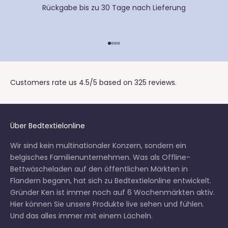
Rückgabe bis zu 30 Tage nach Lieferung
Gehe zu Element 1
Gehe zu Element 2
Gehe zu Element 3
Gehe zu Element 4
Customers rate us 4.5/5 based on 325 reviews.
Über Bedtextielonline
Wir sind kein multinationaler Konzern, sondern ein
belgisches Familienunternehmen. Was als Offline-
Bettwäscheladen auf den öffentlichen Märkten in
Flandern begann, hat sich zu Bedtextielonline entwickelt.
Gründer Ken ist immer noch auf 6
Wochenmärkten
aktiv.
Hier können Sie unsere Produkte live sehen und fühlen.
Und das alles immer mit einem Lächeln.