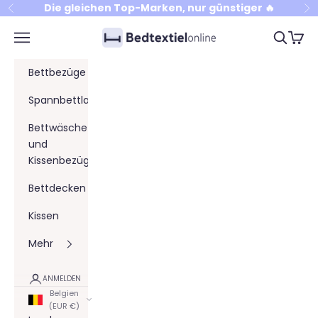
Zum Inhalt springen
Die gleichen Top-Marken, nur günstiger 🔥
Zurück
Vo
Bedtextielonline
Menü
Suchen
Waren
Bettbezüge
Spannbettlaken
Bettwäsche
und
Kissenbezüge
Bettdecken
Kissen
Mehr
ANMELDEN
Belgien
(EUR €)