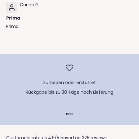
Carine R.
Prima
Prima
Zufrieden oder erstattet
Rückgabe bis zu 30 Tage nach Lieferung
Gehe zu Element 1
Gehe zu Element 2
Gehe zu Element 3
Gehe zu Element 4
Customers rate us 4.5/5 based on 325 reviews.