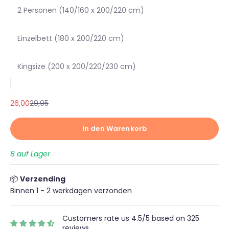
2 Personen (140/160 x 200/220 cm)
Einzelbett (180 x 200/220 cm)
Kingsize (200 x 200/220/230 cm)
Angebot
Regulärer Preis
26,00
29,95
In den Warenkorb
8 auf Lager
📦
Verzending
Binnen 1 - 2 werkdagen verzonden
Customers rate us 4.5/5 based on 325
reviews.