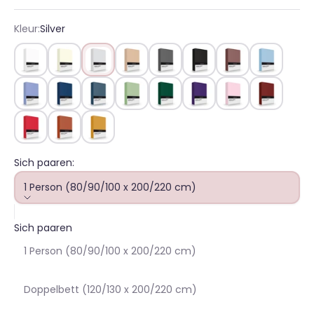
Kleur:
Silver
Wit
Ivoor
Silver
Camel
Antraciet
Zwart
Taupe
Bleu
Lavendel
Marine
Teal
Dusty Green
Forest Green
Purper
Rose
Bordo
Rood
Terracotta
Oker
Sich paaren:
1 Person (80/90/100 x 200/220 cm)
Sich paaren
1 Person (80/90/100 x 200/220 cm)
Doppelbett (120/130 x 200/220 cm)