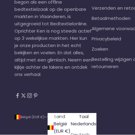
begon als een offline
Verzenden en reto
bedtextielzaak op de openbare
markten in Vlaanderen, is
Betaalmethoden
uitgegroeid tot Bedtextielonline.
Algemene voorwaa
Oprichter Ken is nog steeds actief
op 3
wekelijkse markten
. Hier kun
Privacybeleid
je onze producten in het echt
Zoeken
bekijken en voelen. En dat alles,
Bestelling wijzigen 
altijd met een glimlach. Neem een
retourneren
kijkje achter de lakens en
ontdek
ons verhaal
.
Land
Taal
België (EUR €)
Nederlands
België
Nederlands
(EUR €)
Deutsch