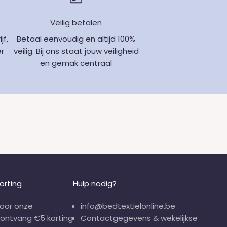
Veilig betalen
jf,
Betaal eenvoudig en altijd 100%
er
veilig. Bij ons staat jouw veiligheid
en gemak centraal
orting
Hulp nodig?
 voor onze
info@bedtextielonline.be
 ontvang €5 korting
Contactgegevens & wekelijkse