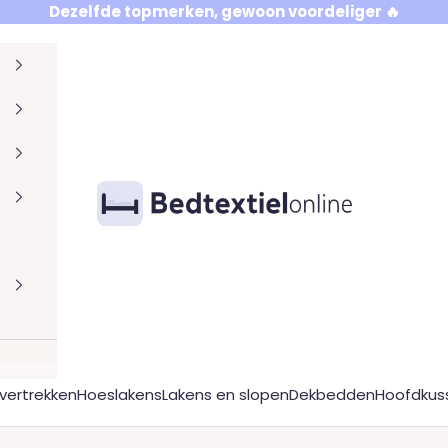
Dezelfde topmerken, gewoon voordeliger 🔥
Bedtextielonline
ertrekken
Hoeslakens
Lakens en slopen
Dekbedden
Hoofdkus