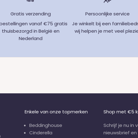
Gratis verzending
Persoonlijke service
j bestellingen vanaf €75 gratis
Je winkelt bij een familiebedri
thuisbezorgd in België en
wij helpen je met veel plezi
Nederland
Enkele van onze topmerken
Shop met €5 k
Beddinghouse
Schrijf je nu in
Cinderella
nieuwsbrief en
n