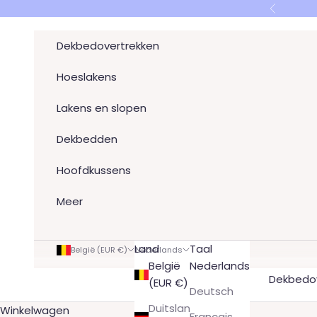
Naar inhoud
Vorige
Dekbedovertrekken
Hoeslakens
Lakens en slopen
Dekbedden
Hoofdkussens
Meer
Land
Taal
België (EUR €)
Nederlands
België
Nederlands
Dekbedov
(EUR €)
Deutsch
Duitsland
Winkelwagen
Français