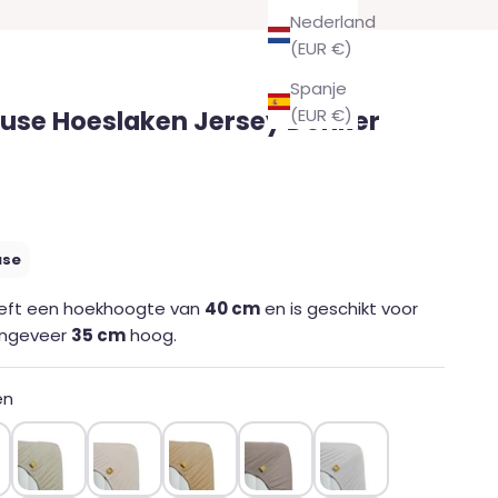
Nederland
(EUR €)
Spanje
use Hoeslaken Jersey Donker
(EUR €)
use
eeft een hoekhoogte van
40 cm
en is geschikt voor
ongeveer
35 cm
hoog.
en
en wit
Zand
Naturel
Camel
Taupe
Licht grijs