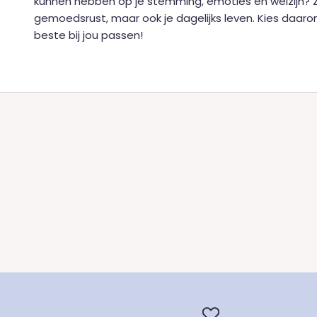
kunnen hebben op je stemming, emoties en welzijn? Z
gemoedsrust, maar ook je dagelijks leven. Kies daarom 
beste bij jou passen!