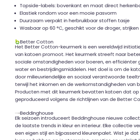
Topside-labels: bovenkant en maat direct herkenb
Elastiek rondom voor een mooie pasvorm
Duurzaam verpakt in herbruikbaar stoffen tasje
Wasbaar op 60 °C, geschikt voor de droger, strijken
Better Cotton
Het Better Cotton-keurmerk is een wereldwijd initiat
van katoen promoot. Het keurmerk streeft naar bete
sociale omstandigheden voor boeren, en efficiënter 
water en bestrijdingsmiddelen. Het doel is om de kat
door milieuvriendelijke en sociaal verantwoorde teel
terwijl het inkomen en de werkomstandigheden van 
Producten met dit keurmerk bevatten katoen dat op
geproduceerd volgens de richtlijnen van de Better Cott
Beddinghouse
Elk seizoen introduceert Beddinghouse nieuwe collecti
de laatste trends in kleur en interieur. Elke collectie 
een eigen stijl en bijpassend kleurenpalet. Wist je dat