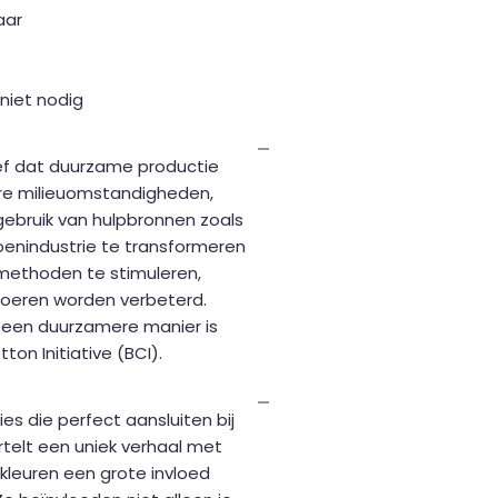
aar
 niet nodig
ief dat duurzame productie
re milieuomstandigheden,
gebruik van hulpbronnen zoals
oenindustrie te transformeren
tmethoden te stimuleren,
boeren worden verbeterd.
 een duurzamere manier is
on Initiative (BCI).
es die perfect aansluiten bij
vertelt een uniek verhaal met
 kleuren een grote invloed