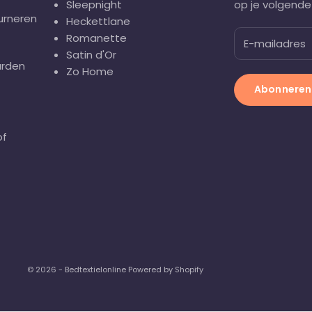
Sleepnight
op je volgende 
urneren
Heckettlane
Romanette
Satin d'Or
rden
Zo Home
Abonneren
of
© 2026 - Bedtextielonline Powered by Shopify