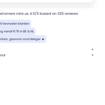
en 2 - 8 werkdagen verzonden
stomers rate us 4.5/5 based on 325 reviews.
00 tevreden klanten
ng vanaf €75 in BE & NL
rken, gewoon voordeliger 🔥
s
tour