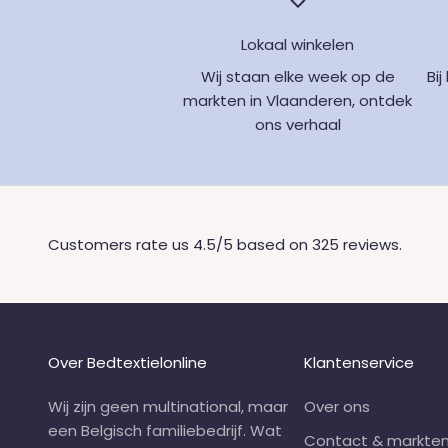
Lokaal winkelen
Wij staan elke week op de
Bi
markten in Vlaanderen, ontdek
ons verhaal
Customers rate us 4.5/5 based on 325 reviews.
Over Bedtextielonline
Klantenservice
Wij zijn geen multinational, maar
Over ons
een Belgisch familiebedrijf. Wat
Contact & markte