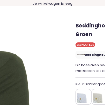
Je winkelwagen is leeg
Beddingho
Groen
BESPAAR 1,95
Beddingho
Dit hoeslaken h
matrassen tot 
Kleur:
Donker gro
Wit
Gebrok