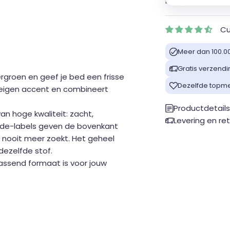
besteld en binn
Cu
Meer dan 100.0
Gratis verzendi
rgroen en geef je bed een frisse
Dezelfde topme
 eigen accent en combineert
Productdetail
n hoge kwaliteit: zacht,
Levering en re
de-labels geven de bovenkant
e nooit meer zoekt. Het geheel
dezelfde stof.
passend formaat is voor jouw