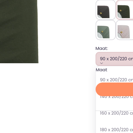
Antraciet
Donker
Groen
Zachtr
Maat:
90 x 200/220 c
Maat
Aanbiedingsprijs
Normale pri
20,00
21,95
90 x 200/220 
140 x 200/220 
✔ Beschikbaar
160 x 200/220 
📦
Verzending
Op voorraad bij o
180 x 200/220 