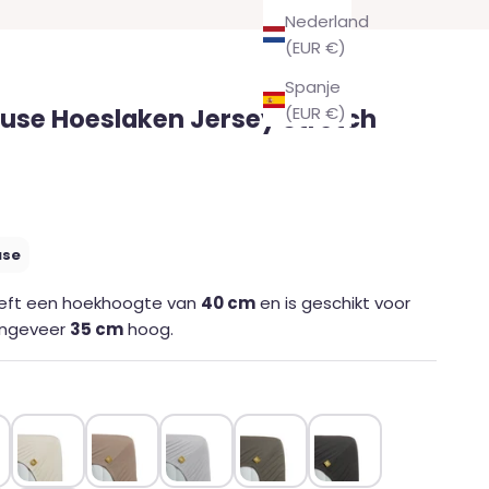
Nederland
(EUR €)
Spanje
use Hoeslaken Jersey Stretch
(EUR €)
use
eeft een hoekhoogte van
40 cm
en is geschikt voor
ongeveer
35 cm
hoog.
en wit
Naturel
Taupe
Lichtgrijs
Warm grey
Antraciet