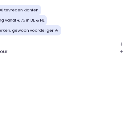
00 tevreden klanten
ng vanaf €75 in BE & NL
rken, gewoon voordeliger 🔥
s
tour