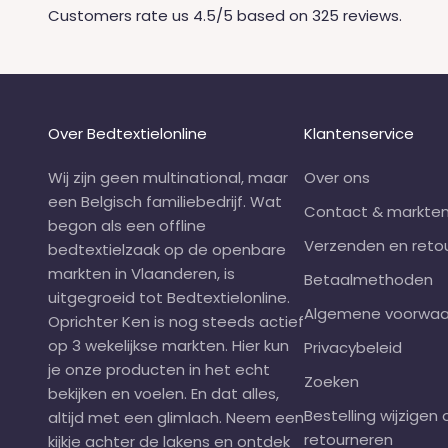
Customers rate us 4.5/5 based on 325 reviews.
Over Bedtextielonline
Klantenservice
Wij zijn geen multinational, maar
Over ons
een Belgisch familiebedrijf. Wat
Contact & markte
begon als een offline
Verzenden en reto
bedtextielzaak op de openbare
markten in Vlaanderen, is
Betaalmethoden
uitgegroeid tot Bedtextielonline.
Algemene voorwaa
Oprichter Ken is nog steeds actief
op 3
wekelijkse markten
. Hier kun
Privacybeleid
je onze producten in het echt
Zoeken
bekijken en voelen. En dat alles,
Bestelling wijzigen 
altijd met een glimlach. Neem een
retourneren
kijkje achter de lakens en
ontdek