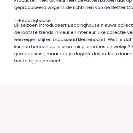
Producten met dit keurmerk bevatten katoen dat op
geproduceerd volgens de richtlijnen van de Better Cott
Beddinghouse
Elk seizoen introduceert Beddinghouse nieuwe collecti
de laatste trends in kleur en interieur. Elke collectie 
een eigen stijl en bijpassend kleurenpalet. Wist je dat
kunnen hebben op je stemming, emoties en welzijn? Z
gemoedsrust, maar ook je dagelijks leven. Kies daarom 
beste bij jou passen!