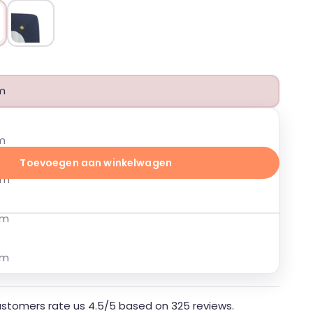
rey
Indigo
m
js
cm
Toevoegen aan winkelwagen
cm
cm
nze leverancier. Dit product wordt speciaal voor je
cm
en 2 - 8 werkdagen verzonden
stomers rate us 4.5/5 based on 325 reviews.