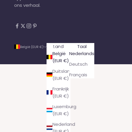
ons verhaal
.
Land
Taal
België (EUR €)
Nederlands
België
Nederlands
(EUR €)
Deutsch
Duitsland
Français
(EUR €)
Frankrijk
(EUR €)
Luxemburg
(EUR €)
Nederland
(EUR €)