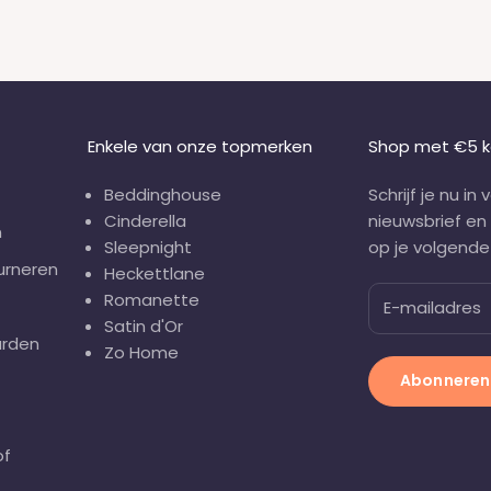
Enkele van onze topmerken
Shop met €5 k
Beddinghouse
Schrijf je nu in
Cinderella
nieuwsbrief en
n
Sleepnight
op je volgende 
urneren
Heckettlane
Romanette
Satin d'Or
rden
Zo Home
Abonneren
of