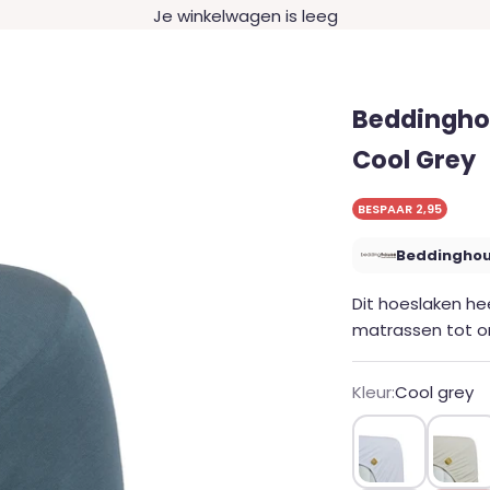
Je winkelwagen is leeg
Beddingho
Cool Grey
BESPAAR 2,95
Beddingho
Dit hoeslaken h
matrassen tot 
Kleur:
Cool grey
Wit
Gebrok