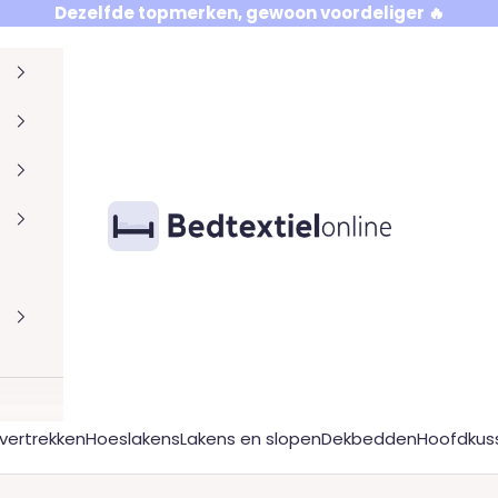
Dezelfde topmerken, gewoon voordeliger 🔥
Bedtextielonline
ertrekken
Hoeslakens
Lakens en slopen
Dekbedden
Hoofdkus