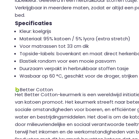
labelkleur. Geleverd in een herbruikbaar stoffen tasje.
Verkrijgbaar in meerdere maten, zodat er altijd een 
bed.
Specificaties
Kleur: koelgrijs
Materiaal: 95% katoen / 5% lycra (extra stretch)
Voor matrassen tot 33 cm dik
Topside-labels: bovenkant en maat direct herkenb
Elastiek rondom voor een mooie pasvorm
Duurzaam verpakt in herbruikbaar stoffen tasje
Wasbaar op 60 °C, geschikt voor de droger, strijken
Better Cotton
Het Better Cotton-keurmerk is een wereldwijd initiat
van katoen promoot. Het keurmerk streeft naar bete
sociale omstandigheden voor boeren, en efficiënter 
water en bestrijdingsmiddelen. Het doel is om de kat
door milieuvriendelijke en sociaal verantwoorde teel
terwijl het inkomen en de werkomstandigheden van 