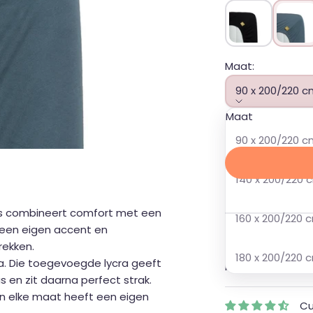
Zwart
Cool g
Maat:
90 x 200/220 c
Maat
Aanbiedingsprijs
Normale pri
37,00
39,95
90 x 200/220 
140 x 200/220 
✔ Beschikbaar
ijs combineert comfort met een
160 x 200/220 
r een eigen accent en
📦
Verzending
rekken.
Op voorraad bij o
180 x 200/220 
a. Die toegevoegde lycra geeft
besteld en binn
s en zit daarna perfect strak.
n elke maat heeft een eigen
Cu