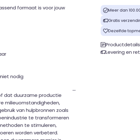
passend formaat is voor jouw
Meer dan 100.0
Gratis verzendi
Dezelfde topme
Productdetail
Levering en re
aar
 niet nodig
ief dat duurzame productie
re milieuomstandigheden,
gebruik van hulpbronnen zoals
oenindustrie te transformeren
tmethoden te stimuleren,
boeren worden verbeterd.