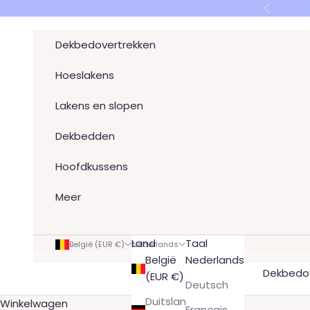
Naar inhoud
Vorige
Dekbedovertrekken
Hoeslakens
Lakens en slopen
Dekbedden
Hoofdkussens
Meer
Land
Taal
België (EUR €)
Nederlands
België
Nederlands
Dekbedov
(EUR €)
Deutsch
Duitsland
Winkelwagen
Français