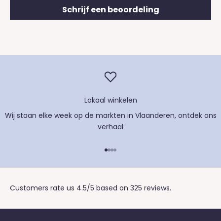
Schrijf een beoordeling
Lokaal winkelen
Wij staan elke week op de markten in Vlaanderen, ontdek
ons
verhaal
Naar artikel 1
Naar artikel 2
Naar artikel 3
Naar artikel 4
Customers rate us 4.5/5 based on 325 reviews.