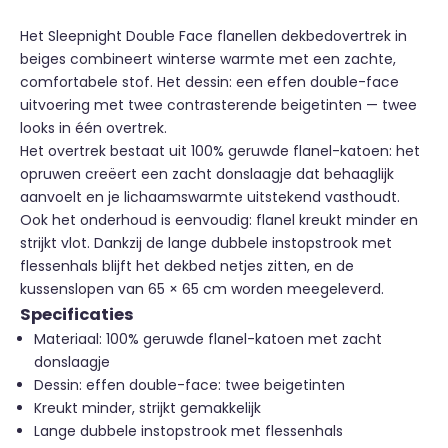
Het Sleepnight Double Face flanellen dekbedovertrek in
beiges combineert winterse warmte met een zachte,
comfortabele stof. Het dessin: een effen double-face
uitvoering met twee contrasterende beigetinten — twee
looks in één overtrek.
Het overtrek bestaat uit 100% geruwde flanel-katoen: het
opruwen creëert een zacht donslaagje dat behaaglijk
aanvoelt en je lichaamswarmte uitstekend vasthoudt.
Ook het onderhoud is eenvoudig: flanel kreukt minder en
strijkt vlot. Dankzij de lange dubbele instopstrook met
flessenhals blijft het dekbed netjes zitten, en de
kussenslopen van 65 × 65 cm worden meegeleverd.
Specificaties
Materiaal: 100% geruwde flanel-katoen met zacht
donslaagje
Dessin: effen double-face: twee beigetinten
Kreukt minder, strijkt gemakkelijk
Lange dubbele instopstrook met flessenhals