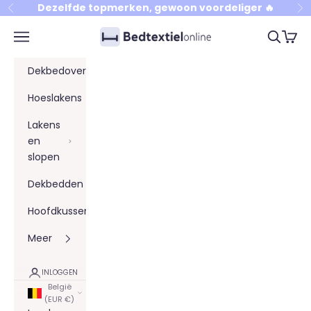
Naar inhoud
Dezelfde topmerken, gewoon voordeliger 🔥
Vorige
Vo
Bedtextielonline
Menu
Zoeken
Winke
Dekbedovertrekken
Hoeslakens
Lakens
en
slopen
Dekbedden
Hoofdkussens
Meer
INLOGGEN
België
(EUR €)