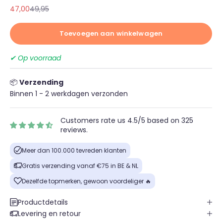
Aanbiedingsprijs
Normale prijs
47,00
49,95
Toevoegen aan winkelwagen
✔ Op voorraad
📦
Verzending
Binnen 1 - 2 werkdagen verzonden
Customers rate us 4.5/5 based on 325
reviews.
Meer dan 100.000 tevreden klanten
Gratis verzending vanaf €75 in BE & NL
Dezelfde topmerken, gewoon voordeliger 🔥
Productdetails
Levering en retour