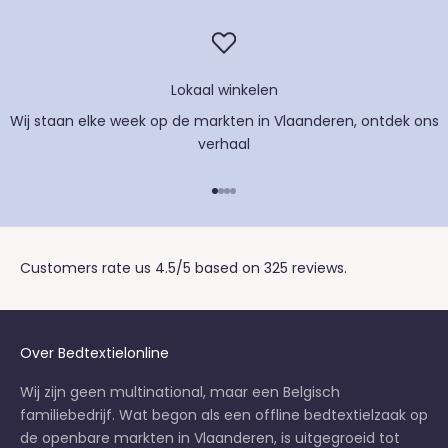
Lokaal winkelen
Wij staan elke week op de markten in Vlaanderen, ontdek
ons
verhaal
Naar artikel 1
Naar artikel 2
Naar artikel 3
Naar artikel 4
Customers rate us 4.5/5 based on 325 reviews.
Over Bedtextielonline
Wij zijn geen multinational, maar een Belgisch
familiebedrijf. Wat begon als een offline bedtextielzaak op
de openbare markten in Vlaanderen, is uitgegroeid tot