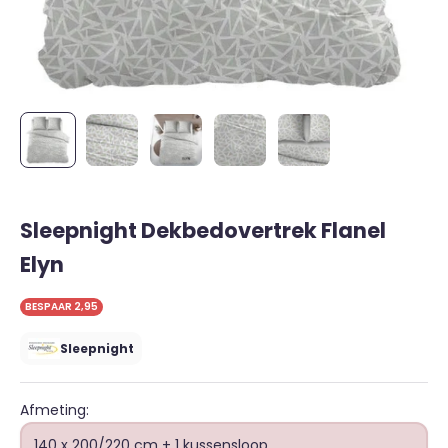
Sleepnight Dekbedovertrek Flanel
Elyn
BESPAAR 2,95
Sleepnight
Afmeting:
140 x 200/220 cm + 1 kussensloop