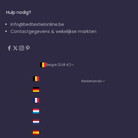
Hulp nodig?
info@bedtextielonline.be
Contactgegevens & wekelijkse markten
België (EUR €)
Land
België (EUR €)
Nederlands
Taal
Duitsland (EUR €)
Nederlands
Frankrijk (EUR €)
Deutsch
Luxemburg (EUR €)
Français
Nederland (EUR €)
Spanje (EUR €)