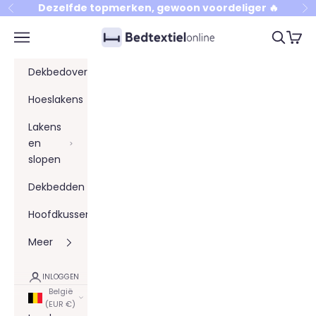
Naar inhoud
Dezelfde topmerken, gewoon voordeliger 🔥
Vorige
Vo
Bedtextielonline
Menu
Zoeken
Winke
Dekbedovertrekken
Hoeslakens
Lakens
en
slopen
Dekbedden
Hoofdkussens
Meer
INLOGGEN
België
(EUR €)