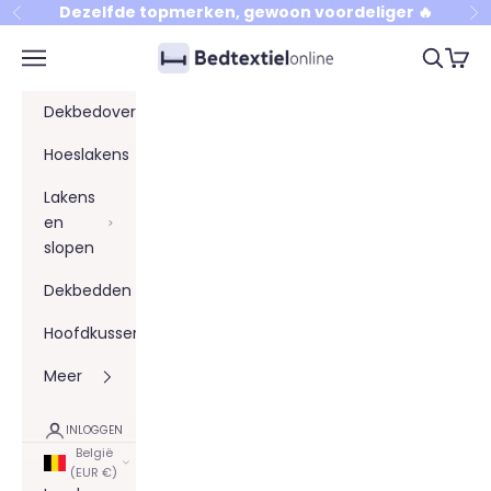
Naar inhoud
Dezelfde topmerken, gewoon voordeliger 🔥
Vorige
Vo
Bedtextielonline
Menu
Zoeken
Winke
Dekbedovertrekken
Hoeslakens
Lakens
en
slopen
Dekbedden
Hoofdkussens
Meer
INLOGGEN
België
(EUR €)