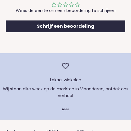
Wees de eerste om een beoordeling te schrijven
Schrijf een beoordeling
Lokaal winkelen
Wij staan elke week op de markten in Vlaanderen, ontdek
ons
verhaal
Naar artikel 1
Naar artikel 2
Naar artikel 3
Naar artikel 4