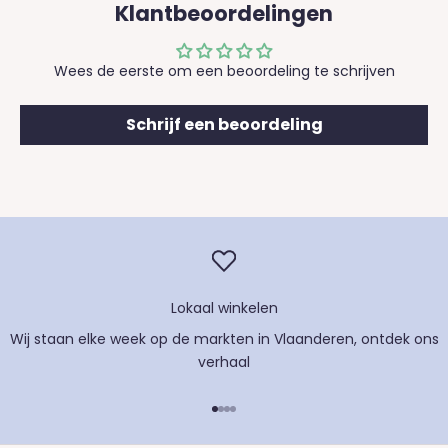
Klantbeoordelingen
Wees de eerste om een beoordeling te schrijven
Schrijf een beoordeling
Lokaal winkelen
Wij staan elke week op de markten in Vlaanderen, ontdek
ons
verhaal
Naar artikel 1
Naar artikel 2
Naar artikel 3
Naar artikel 4