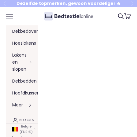
Naar inhoud
Dezelfde topmerken, gewoon voordeliger 🔥
Vorige
Vo
Bedtextielonline
Menu
Zoeken
Winke
Dekbedovertrekken
Hoeslakens
Lakens
en
slopen
Dekbedden
Hoofdkussens
Meer
INLOGGEN
België
(EUR €)